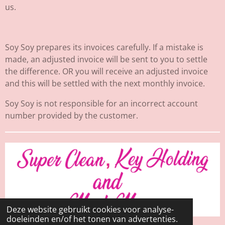
us.
Soy Soy prepares its invoices carefully. If a mistake is
made, an adjusted invoice will be sent to you to settle
the difference. OR you will receive an adjusted invoice
and this will be settled with the next monthly invoice.
Soy Soy is not responsible for an incorrect account
number provided by the customer.
Deze website gebruikt cookies voor analyse-
doeleinden en/of het tonen van advertenties.
© 2023 - 2026 Soy Soy Cleaning en Sleutelbeheer